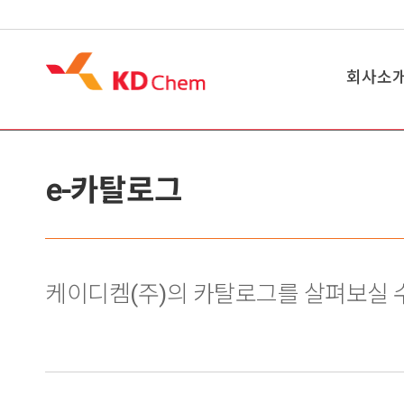
회사소
회사개요
e-카탈로그
CEO 인
경영이념
가치관체
윤리경영
케이디켐(주)의 카탈로그를 살펴보실 
연혁
관계사
채용정보
찾아오시