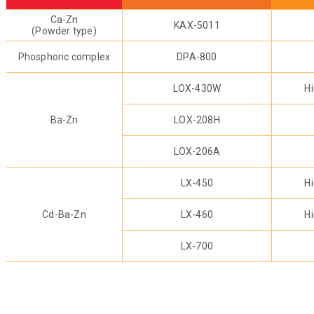
Ca-Zn
KAX-5011
(Powder type)
Phosphoric complex
DPA-800
LOX-430W
H
Ba-Zn
LOX-208H
LOX-206A
LX-450
H
Cd-Ba-Zn
LX-460
H
LX-700