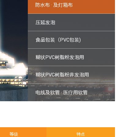
防水布 · 及灯箱布
<
压延发泡
食品包装（PVC包装)
糊状PVC树脂粉发泡用
糊状PVC树脂粉非发泡用
电线及软管 · 医疗用软管
等级
特点