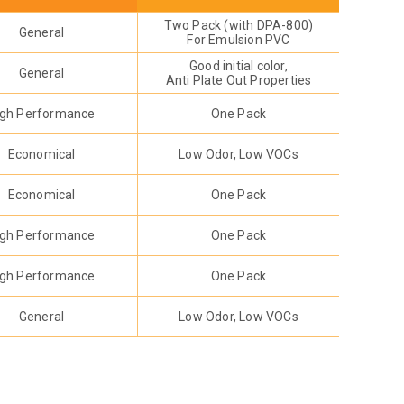
Two Pack (with DPA-800)
General
For Emulsion PVC
Good initial color,
General
Anti Plate Out Properties
igh Performance
One Pack
Economical
Low Odor, Low VOCs
Economical
One Pack
igh Performance
One Pack
igh Performance
One Pack
General
Low Odor, Low VOCs