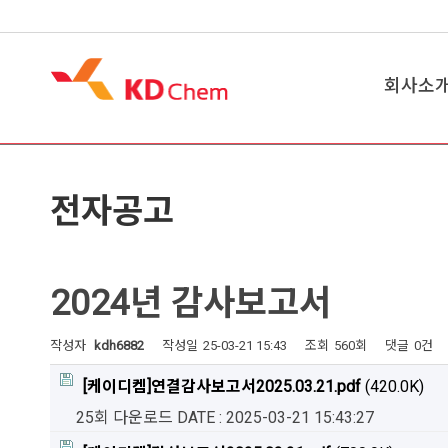
회사소
회사개요
전자공고
CEO 인
경영이념
가치관체
2024년 감사보고서
윤리경영
작성자
kdh6882
작성일
25-03-21 15:43
조회
560회
댓글
연혁
0건
관계사
[케이디켐]연결감사보고서2025.03.21.pdf
(420.0K)
채용정보
25회 다운로드
DATE : 2025-03-21 15:43:27
찾아오시